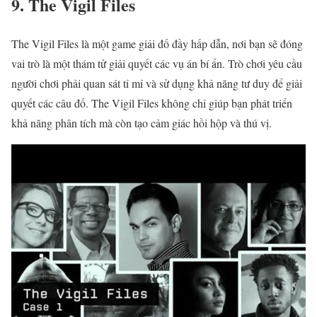
9. The Vigil Files
The Vigil Files là một game giải đố đầy hấp dẫn, nơi bạn sẽ đóng
vai trò là một thám tử giải quyết các vụ án bí ẩn. Trò chơi yêu cầu
người chơi phải quan sát tỉ mỉ và sử dụng khả năng tư duy để giải
quyết các câu đố. The Vigil Files không chỉ giúp bạn phát triển
khả năng phân tích mà còn tạo cảm giác hồi hộp và thú vị.