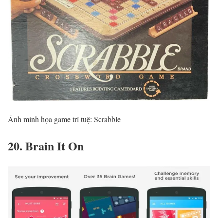
Ảnh minh họa game trí tuệ: Scrabble
20. Brain It On