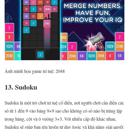
Ảnh minh họa game trí tuệ: 2048
13. Sudoku
Sudoku là một trò chơi trí tuệ cổ điển, nơi người chơi cần điền các
số từ 1 đến 9 vào bảng 9×9 sao cho không có số nào bị trùng lặp
trong hàng, cột và ô vuông 3×3. Với nhiều cấp độ khác nhau,
Sudoku sẽ giúp bạn rèn luyện tư duy logic và khả năng giải quyết