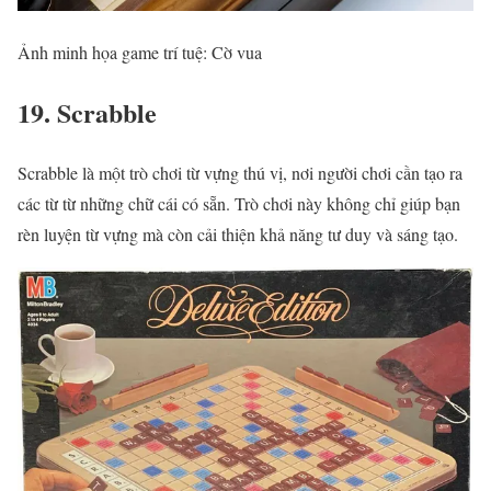
Ảnh minh họa game trí tuệ: Cờ vua
19. Scrabble
Scrabble là một trò chơi từ vựng thú vị, nơi người chơi cần tạo ra
các từ từ những chữ cái có sẵn. Trò chơi này không chỉ giúp bạn
rèn luyện từ vựng mà còn cải thiện khả năng tư duy và sáng tạo.