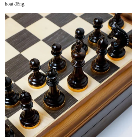
hoạt động.