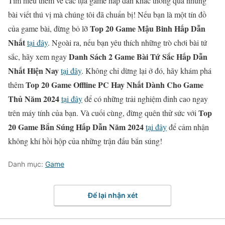
Tìm hiểu thêm về các tựa game hấp dẫn khác thông qua những
bài viết thú vị mà chúng tôi đã chuẩn bị! Nếu bạn là một tín đồ
Top 20 Game Mậu Binh Hấp Dẫn
của game bài, đừng bỏ lỡ
Nhất
tại đây
. Ngoài ra, nếu bạn yêu thích những trò chơi bài tứ
Danh Sách 2 Game Bài Tứ Sắc Hấp Dẫn
sắc, hãy xem ngay
Nhất Hiện Nay
tại đây
. Không chỉ dừng lại ở đó, hãy khám phá
Top 20 Game Offline PC Hay Nhất Dành Cho Game
thêm
Thủ Năm 2024
tại đây
để có những trải nghiệm đỉnh cao ngay
Top
trên máy tính của bạn. Và cuối cùng, đừng quên thử sức với
20 Game Bắn Súng Hấp Dẫn Năm 2024
tại đây
để cảm nhận
không khí hồi hộp của những trận đấu bắn súng!
Danh mục:
Game
Để lại nhận xét