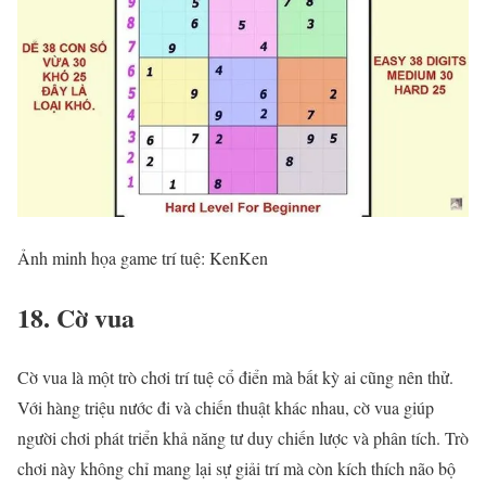
Ảnh minh họa game trí tuệ: KenKen
18. Cờ vua
Cờ vua là một trò chơi trí tuệ cổ điển mà bất kỳ ai cũng nên thử.
Với hàng triệu nước đi và chiến thuật khác nhau, cờ vua giúp
người chơi phát triển khả năng tư duy chiến lược và phân tích. Trò
chơi này không chỉ mang lại sự giải trí mà còn kích thích não bộ