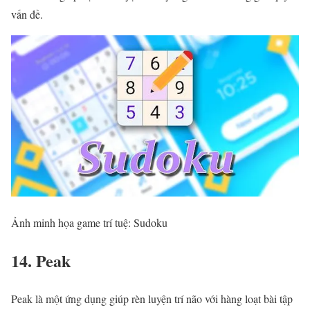
vấn đề.
Ảnh minh họa game trí tuệ: Sudoku
14. Peak
Peak là một ứng dụng giúp rèn luyện trí não với hàng loạt bài tập