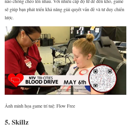
nào chồng chéo lên nhau. Với nhiều cấp độ từ dễ đến khó, game
sẽ giúp bạn phát triển khả năng giải quyết vấn đề và tư duy chiến
lược.
Ảnh minh họa game trí tuệ: Flow Free
5. Skillz