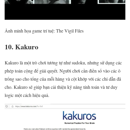
Ảnh minh họa game trí tuệ: The Vigil Files
10. Kakuro
Kakuro là một trò chơi tương tự như sudoku, nhưng sử dụng các
phép toán cộng để giải quyết. Người chơi cần điền số vào các ô
trống sao cho tổng của mỗi hàng và cột khớp với các chỉ dẫn đã
cho. Kakuro sẽ giúp bạn cải thiện kỹ năng tính toán và tư duy
logic một cách hiệu quả.