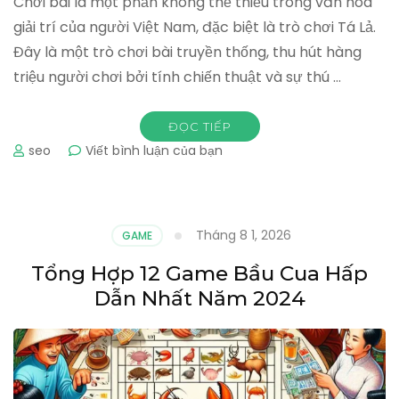
Chơi bài là một phần không thể thiếu trong văn hóa
giải trí của người Việt Nam, đặc biệt là trò chơi Tá Lả.
Đây là một trò chơi bài truyền thống, thu hút hàng
triệu người chơi bởi tính chiến thuật và sự thú …
ĐỌC TIẾP
tại
seo
Viết bình luận của bạn
Khám
Phá
10
Game
Tháng 8 1, 2026
GAME
Tá
Lả
Tổng Hợp 12 Game Bầu Cua Hấp
Hấp
Dẫn Nhất Năm 2024
Dẫn
Nhất
Cho
Tín
Đồ
Bài