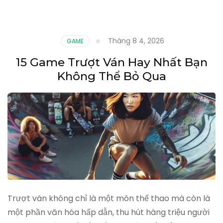
Tổng
hợp
20
game
Tháng 8 4, 2026
GAME
trí
tuệ
15 Game Trượt Ván Hay Nhất Bạn
hay
Không Thể Bỏ Qua
nhất
giúp
nâng
cao
tư
duy
Trượt ván không chỉ là một môn thể thao mà còn là
một phần văn hóa hấp dẫn, thu hút hàng triệu người