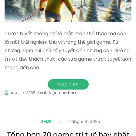
Trượt tuyết không chỉ là một môn thể thao mà còn
là một trải nghiệm thú vị trong thế giới game. Từ
những ngọn núi phủ đầy tuyết đến những con đường
trượt đầy thách thức, các tựa game trượt tuyết luôn
mang đến cho …
ĐỌC TIẾP
tại
seo
Viết bình luận của bạn
Danh
sách
12
game
Tháng 8 4, 2026
GAME
trượt
tuyết
Tổng hợp 20 game trí tuệ hay nhất