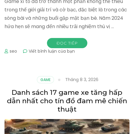
Game xì tố đã trở thành một phần không thể thiếu
trong thế giới giải trí và cờ bạc, đặc biệt là trong các
sòng bài và những buổi gặp mặt bạn bè. Năm 2024
hứa hẹn sẽ mang đến nhiều trải nghiệm thú vị …
ĐỌC TIẾP
tại
seo
Viết bình luận của bạn
Top
20
Game
Xì
Tháng 8 3, 2026
GAME
Tố
Hấp
Danh sách 17 game xe tăng hấp
Dẫn
dẫn nhất cho tín đồ đam mê chiến
Nhất
Dành
thuật
Cho
Người
Chơi
2024