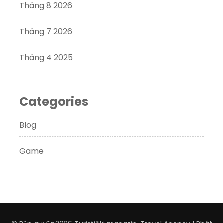
Tháng 8 2026
Tháng 7 2026
Tháng 4 2025
Categories
Blog
Game