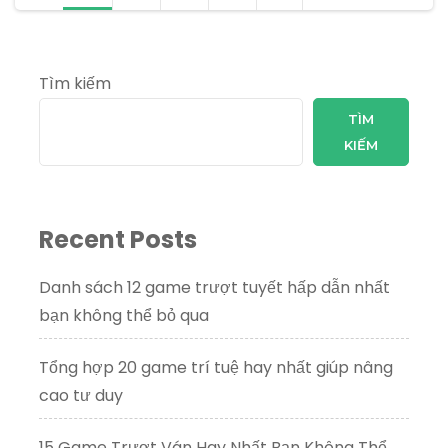
trang
Cua
bài
Hấp
Dẫn
viết
Nhất
Tìm kiếm
Năm
2024
TÌM
KIẾM
Recent Posts
Danh sách 12 game trượt tuyết hấp dẫn nhất
bạn không thể bỏ qua
Tổng hợp 20 game trí tuệ hay nhất giúp nâng
cao tư duy
15 Game Trượt Ván Hay Nhất Bạn Không Thể