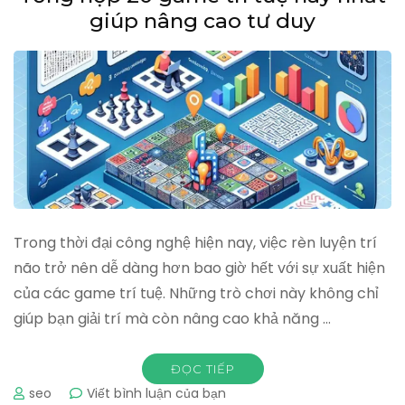
hấp
giúp nâng cao tư duy
dẫn
nhất
bạn
không
thể
bỏ
qua
Trong thời đại công nghệ hiện nay, việc rèn luyện trí
não trở nên dễ dàng hơn bao giờ hết với sự xuất hiện
của các game trí tuệ. Những trò chơi này không chỉ
giúp bạn giải trí mà còn nâng cao khả năng …
ĐỌC TIẾP
tại
seo
Viết bình luận của bạn