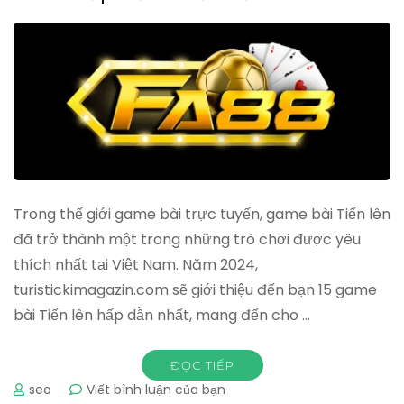
Trong thế giới game bài trực tuyến, game bài Tiến lên
đã trở thành một trong những trò chơi được yêu
thích nhất tại Việt Nam. Năm 2024,
turistickimagazin.com sẽ giới thiệu đến bạn 15 game
bài Tiến lên hấp dẫn nhất, mang đến cho …
ĐỌC TIẾP
tại
seo
Viết bình luận của bạn