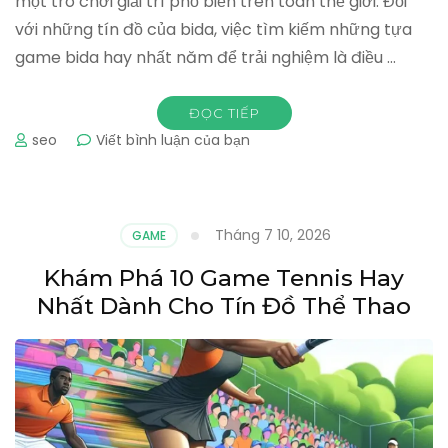
một trò chơi giải trí phổ biến trên toàn thế giới. Đối
với những tín đồ của bida, việc tìm kiếm những tựa
game bida hay nhất năm để trải nghiệm là điều …
ĐỌC TIẾP
tại
seo
Viết bình luận của bạn
Top
12
Game
Bida
Tháng 7 10, 2026
GAME
Hay
Nhất
Khám Phá 10 Game Tennis Hay
Năm:
Nhất Dành Cho Tín Đồ Thể Thao
Trải
Nghiệm
Đỉnh
Cao