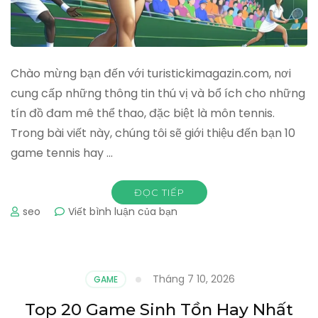
Chào mừng bạn đến với turistickimagazin.com, nơi
cung cấp những thông tin thú vị và bổ ích cho những
tín đồ đam mê thể thao, đặc biệt là môn tennis.
Trong bài viết này, chúng tôi sẽ giới thiệu đến bạn 10
game tennis hay …
ĐỌC TIẾP
tại
seo
Viết bình luận của bạn
Khám
Phá
10
Game
Tháng 7 10, 2026
GAME
Tennis
Hay
Top 20 Game Sinh Tồn Hay Nhất
Nhất