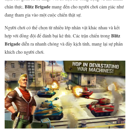
Blitz Brigade
chân thực,
mang đến cho người chơi cảm giác như
đang tham gia vào một cuộc chiến thật sự.
Người chơi có thể chọn từ nhiều lớp nhân vật khác nhau và kết
Blitz
hợp với đồng đội để đánh bại kẻ thù. Các trận chiến trong
Brigade
diễn ra nhanh chóng và đầy kịch tính, mang lại sự phấn
khích cho người chơi.