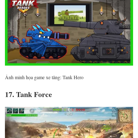
Ảnh minh họa game xe tăng: Tank Hero
17. Tank Force