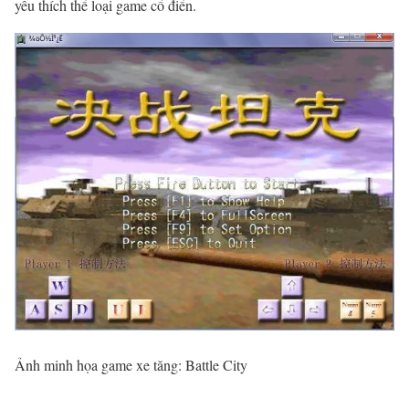
yêu thích thể loại game cổ điển.
Ảnh minh họa game xe tăng: Battle City