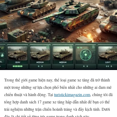
Trong thế giới game hiện nay, thể loại game xe tăng đã trở thành
một trong những sự lựa chọn phổ biến nhất cho những ai đam mê
chiến thuật và hành động. Tại
turistickimagazin.com
, chúng tôi đã
tổng hợp danh sách 17 game xe tăng hấp dẫn nhất để bạn có thể
trải nghiệm những trận chiến hoành tráng và đầy kịch tính. Dưới
đây là chi tiết về từng tựa game trong danh sách này.