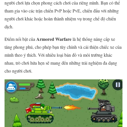
người chơi lựa chọn phong cách chơi của riêng mình. Bạn có thể
tham gia vào các trận chiến PvP hoặc PvE, chiến đấu với những
người chơi khác hoặc hoàn thành nhiệm vụ trong chế độ chiến
dịch.
Armored Warfare
Điểm nổi bật của
là hệ thống nâng cấp xe
tăng phong phú, cho phép bạn tùy chỉnh và cải thiện chiếc xe của
mình theo ý thích. Với nhiều loại bản đồ và môi trường khác
nhau, trò chơi hứa hẹn sẽ mang đến những trải nghiệm đa dạng
cho người chơi.