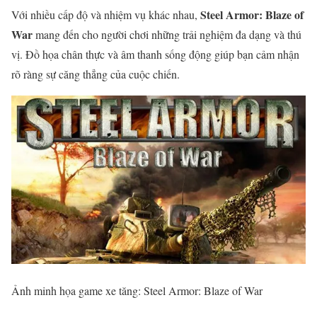
Steel Armor: Blaze of
Với nhiều cấp độ và nhiệm vụ khác nhau,
War
mang đến cho người chơi những trải nghiệm đa dạng và thú
vị. Đồ họa chân thực và âm thanh sống động giúp bạn cảm nhận
rõ ràng sự căng thẳng của cuộc chiến.
Ảnh minh họa game xe tăng: Steel Armor: Blaze of War