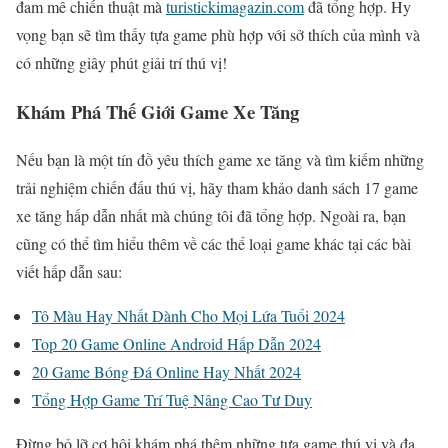
đam mê chiến thuật mà
turistickimagazin.com
đã tổng hợp. Hy
vọng bạn sẽ tìm thấy tựa game phù hợp với sở thích của mình và
có những giây phút giải trí thú vị!
Khám Phá Thế Giới Game Xe Tăng
Nếu bạn là một tín đồ yêu thích game xe tăng và tìm kiếm những
trải nghiệm chiến đấu thú vị, hãy tham khảo danh sách 17 game
xe tăng hấp dẫn nhất mà chúng tôi đã tổng hợp. Ngoài ra, bạn
cũng có thể tìm hiểu thêm về các thể loại game khác tại các bài
viết hấp dẫn sau:
Tô Màu Hay Nhất Dành Cho Mọi Lứa Tuổi 2024
Top 20 Game Online Android Hấp Dẫn 2024
20 Game Bóng Đá Online Hay Nhất 2024
Tổng Hợp Game Trí Tuệ Nâng Cao Tư Duy
Đừng bỏ lỡ cơ hội khám phá thêm những tựa game thú vị và đa