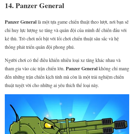
14. Panzer General
Panzer General
là một tựa game chiến thuật theo lượt, nơi bạn sẽ
chỉ huy lực lượng xe tăng và quân đội của mình để chiến đấu với
kẻ thù. Trò chơi nổi bật với lối chơi chiến thuật sâu sắc và hệ
thống phát triển quân đội phong phú.
Người chơi có thể điều khiển nhiều loại xe tăng khác nhau và
Panzer General
tham gia vào các trận chiến lớn.
không chỉ mang
đến những trận chiến kịch tính mà còn là một trải nghiệm chiến
thuật tuyệt vời cho những ai yêu thích thể loại này.