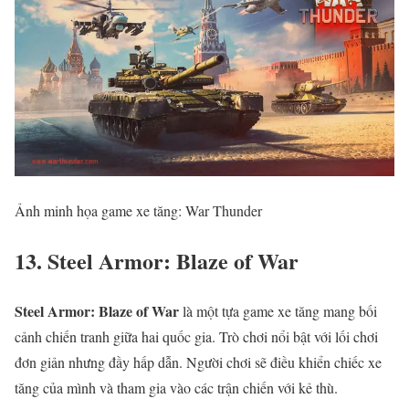
Ảnh minh họa game xe tăng: War Thunder
13. Steel Armor: Blaze of War
Steel Armor: Blaze of War
là một tựa game xe tăng mang bối
cảnh chiến tranh giữa hai quốc gia. Trò chơi nổi bật với lối chơi
đơn giản nhưng đầy hấp dẫn. Người chơi sẽ điều khiển chiếc xe
tăng của mình và tham gia vào các trận chiến với kẻ thù.