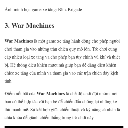
Ảnh minh họa game xe tăng: Blitz Brigade
3. War Machines
War Machines
là một game xe tăng hành động cho phép người
chơi tham gia vào những trận chiến quy mô lớn. Trò chơi cung
cấp nhiều loại xe tăng và cho phép bạn tùy chỉnh vũ khí và thiết
bị. Hệ thống điều khiển mượt mà giúp bạn dễ dàng điều khiển
chiếc xe tăng của mình và tham gia vào các trận chiến đầy kịch
tính.
War Machines
Điểm nổi bật của
là chế độ chơi đội nhóm, nơi
bạn có thể hợp tác với bạn bè để chiến đấu chống lại những kẻ
thù mạnh mẽ. Sự kết hợp giữa chiến thuật và kỹ năng cá nhân là
chìa khóa để giành chiến thắng trong trò chơi này.