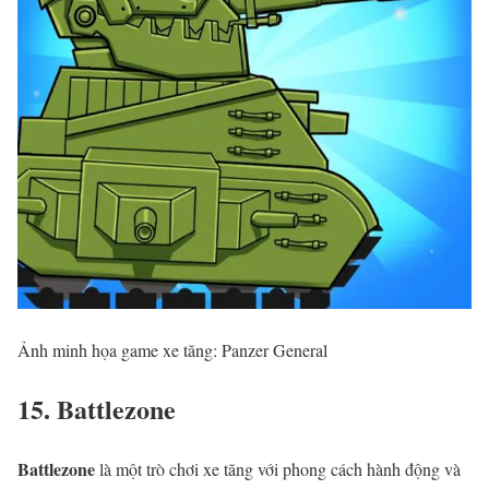
Ảnh minh họa game xe tăng: Panzer General
15. Battlezone
Battlezone
là một trò chơi xe tăng với phong cách hành động và