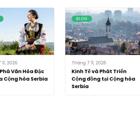
BLOG
 11, 2026
Tháng 7 11, 2026
Phá Văn Hóa Đặc
Kinh Tế và Phát Triển
a Cộng hòa Serbia
Cộng đồng tại Cộng hòa
Serbia