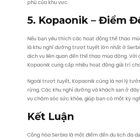
phú của khu vực.
5. Kopaonik – Điểm 
Nếu bạn yêu thích các hoạt động thể thao mù
là khu nghỉ dưỡng trượt tuyết lớn nhất ở Serb
dịch vụ liên quan đến thể thao mùa đông. Với cả
Kopaonik cung cấp nhiều hoạt động giải trí ch
Ngoài trượt tuyết, Kopaonik cũng là nơi lý tư
rừng. Các khu nghỉ dưỡng và khách sạn ở đây
vụ chăm sóc sức khỏe, giúp bạn có một kỳ nghỉ
Kết Luận
Cộng hòa Serbia là một điểm đến du lịch đa d