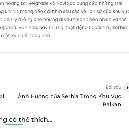
ên hoang sơ. Belgrade và Novi Sad cung cấp những trải
g khi Niš mang đến cái nhìn sâu sắc về lịch sử của khu vự
 đến lý tưởng cho những ai yêu thích thiên nhiên và thể
lịch sử, văn hóa, hay những hoạt động ngoài trời, Serbia
 một kỳ nghỉ đáng nhớ.
Bài sau
ại
Ảnh Hưởng của Serbia Trong Khu Vực
Balkan
g có thể thích...