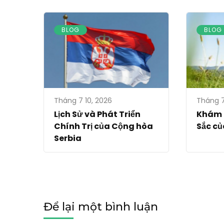
BLOG
BLOG
Tháng 7 10, 2026
Tháng 7
Lịch Sử và Phát Triển
Khám 
Chính Trị của Cộng hòa
Sắc củ
Serbia
Để lại một bình luận