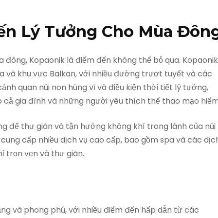
Đến Lý Tưởng Cho Mùa Đôn
a đông, Kopaonik là điểm đến không thể bỏ qua. Kopaonik
ia và khu vực Balkan, với nhiều đường trượt tuyết và các
nh quan núi non hùng vĩ và điều kiện thời tiết lý tưởng,
o cả gia đình và những người yêu thích thể thao mạo hiểm
ởng để thư giãn và tận hưởng không khí trong lành của núi
 cung cấp nhiều dịch vụ cao cấp, bao gồm spa và các dịc
 trọn vẹn và thư giãn.
ạng và phong phú, với nhiều điểm đến hấp dẫn từ các