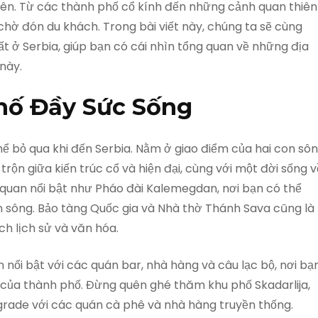
hiên. Từ các thành phố cổ kính đến những cảnh quan thiên
 chờ đón du khách. Trong bài viết này, chúng ta sẽ cùng
 ở Serbia, giúp bạn có cái nhìn tổng quan về những địa
này.
Phố Đầy Sức Sống
hể bỏ qua khi đến Serbia. Nằm ở giao điểm của hai con sô
trộn giữa kiến trúc cổ và hiện đại, cùng với một đời sống v
quan nổi bật như Pháo đài Kalemegdan, nơi bạn có thể
 sông. Bảo tàng Quốc gia và Nhà thờ Thánh Sava cũng là
h lịch sử và văn hóa.
 nổi bật với các quán bar, nhà hàng và câu lạc bộ, nơi bạ
 của thành phố. Đừng quên ghé thăm khu phố Skadarlija,
grade với các quán cà phê và nhà hàng truyền thống.