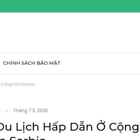
CHÍNH SÁCH BẢO MẬT
 Cộng hòa Serbia
Tháng 7 11, 2026
u Lịch Hấp Dẫn Ở Cộng