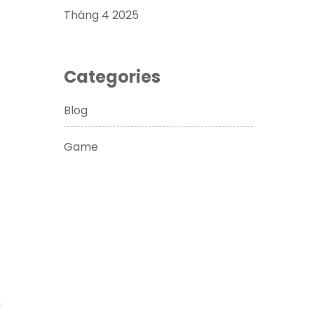
Tháng 4 2025
Categories
Blog
Game
m