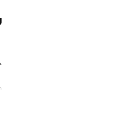
g
.
h