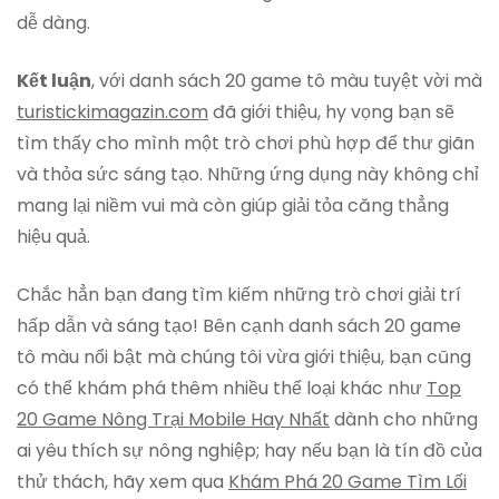
dễ dàng.
Kết luận
, với danh sách 20 game tô màu tuyệt vời mà
turistickimagazin.com
đã giới thiệu, hy vọng bạn sẽ
tìm thấy cho mình một trò chơi phù hợp để thư giãn
và thỏa sức sáng tạo. Những ứng dụng này không chỉ
mang lại niềm vui mà còn giúp giải tỏa căng thẳng
hiệu quả.
Chắc hẳn bạn đang tìm kiếm những trò chơi giải trí
hấp dẫn và sáng tạo! Bên cạnh danh sách 20 game
tô màu nổi bật mà chúng tôi vừa giới thiệu, bạn cũng
có thể khám phá thêm nhiều thể loại khác như
Top
20 Game Nông Trại Mobile Hay Nhất
dành cho những
ai yêu thích sự nông nghiệp; hay nếu bạn là tín đồ của
thử thách, hãy xem qua
Khám Phá 20 Game Tìm Lối