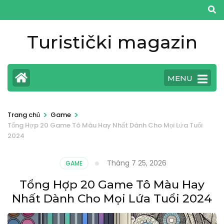
Bỏ
qua
và
Turistički magazin
tới
nội
dung
MENU
(ấn
Enter)
>
>
Trang chủ
Game
Tổng Hợp 20 Game Tô Màu Hay Nhất Dành Cho Mọi Lứa Tuổi
2024
Tháng 7 25, 2026
GAME
Tổng Hợp 20 Game Tô Màu Hay
Nhất Dành Cho Mọi Lứa Tuổi 2024